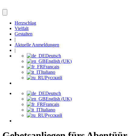
Herzschlag
Vielfalt
Gestalten
|
Aktuelle Anmeldungen
|
Deutsch
English (UK)
Français
Italiano
Русский
Deutsch
English (UK)
Français
Italiano
Русский
Gebetsanliegen fürs Abentüür