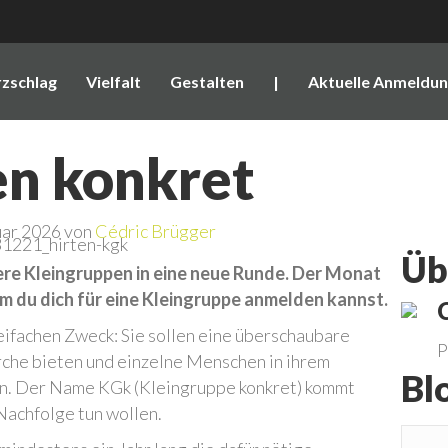
zschlag
Vielfalt
Gestalten
|
Aktuelle Anmeldu
en konkret
uar 2026 von
Cédric Brügger
Üb
ere Kleingruppen in eine neue Runde. Der Monat
m du dich für eine Kleingruppe anmelden kannst.
ifachen Zweck: Sie sollen eine überschaubare
P
irche bieten und einzelne Menschen in ihrem
Bl
n. Der Name KGk (Kleingruppe konkret) kommt
 Nachfolge tun wollen.