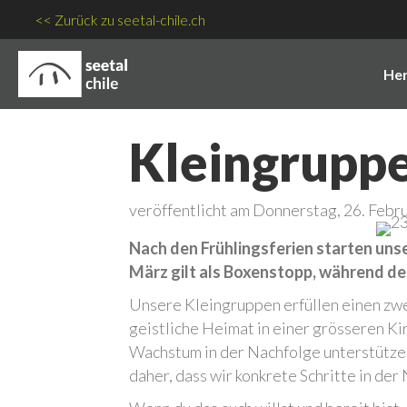
<< Zurück zu seetal-chile.ch
Her
Kleingrupp
veröffentlicht am Donnerstag, 26. Febr
Nach den Frühlingsferien starten uns
März gilt als Boxenstopp, während de
Unsere Kleingruppen erfüllen einen zwe
geistliche Heimat in einer grösseren K
Wachstum in der Nachfolge unterstütze
daher, dass wir konkrete Schritte in der