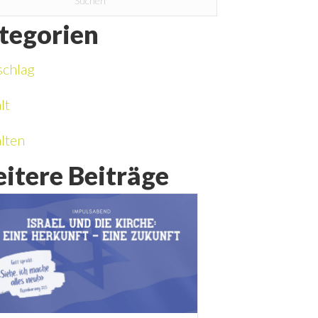
tegorien
schlag
lt
lten
itere Beiträge