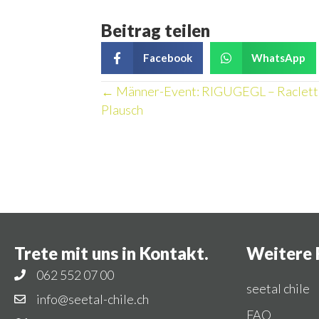
Beitrag teilen
Facebook
WhatsApp
Posts
← Männer-Event: RIGUGEGL – Raclett
Plausch
navigation
Trete mit uns in Kontakt.
Weitere 
062 552 07 00
seetal chile
info@seetal-chile.ch
FAQ