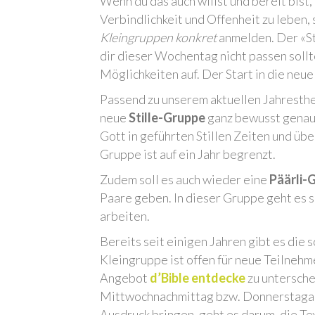
Wenn du das auch willst und bereit bist,
Verbindlichkeit und Offenheit zu leben, 
Kleingruppen konkret
anmelden. Der «Sta
dir dieser Wochentag nicht passen soll
Möglichkeiten auf. Der Start in die neue
Passend zu unserem aktuellen Jahresthe
neue
Stille-Gruppe
ganz bewusst genau
Gott in geführten Stillen Zeiten und üb
Gruppe ist auf ein Jahr begrenzt.
Zudem soll es auch wieder eine
Päärli-
Paare geben. In dieser Gruppe geht es s
arbeiten.
Bereits seit einigen Jahren gibt es die
Kleingruppe ist offen für neue Teilneh
Angebot
d’Bible entdecke
zu untersch
Mittwochnachmittag bzw. Donnerstagab
Ausdruck bringen, geht es darum, die Te