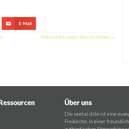
E-Mail
e-
Was bleibt, wenn Worte fehlen →
Ressourcen
Über uns
Die seetal chile ist eine eva
Freikirche. In einer freundlic
authentischen Atmosphäre so