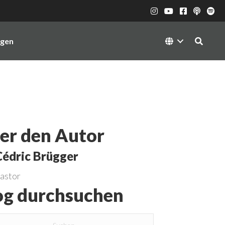
ngen
er den Autor
Cédric Brügger
astor
og durchsuchen