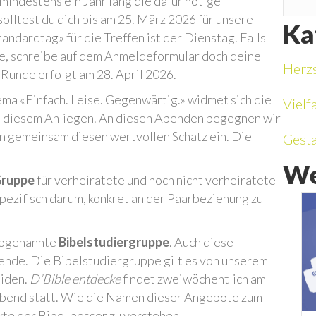
 mindestens ein Jahr lang die dafür nötige
solltest du dich bis am 25. März 2026 für unsere
Ka
ndardtag» für die Treffen ist der Dienstag. Falls
te, schreibe auf dem Anmeldeformular doch deine
Herz
 Runde erfolgt am 28. April 2026.
ma «Einfach. Leise. Gegenwärtig.» widmet sich die
Vielfa
 diesem Anliegen. An diesen Abenden begegnen wir
en gemeinsam diesen wertvollen Schatz ein. Die
Gesta
We
Gruppe
für verheiratete und noch nicht verheiratete
pezifisch darum, konkret an der Paarbeziehung zu
 sogenannte
Bibelstudiergruppe
. Auch diese
mende. Die Bibelstudiergruppe gilt es von unserem
eiden.
D’Bible entdecke
findet zweiwöchentlich am
end statt. Wie die Namen dieser Angebote zum
xte der Bibel besser zu verstehen.