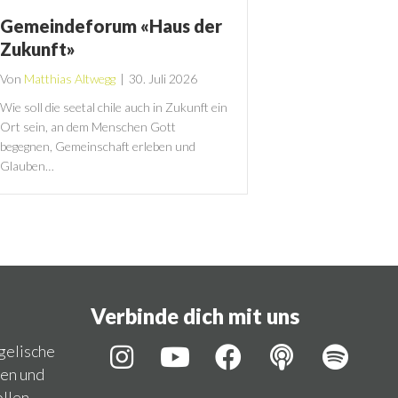
Gemeindeforum «Haus der
Zukunft»
Von
Matthias Altwegg
|
30. Juli 2026
Wie soll die seetal chile auch in Zukunft ein
Ort sein, an dem Menschen Gott
begegnen, Gemeinschaft erleben und
Glauben…
Verbinde dich mit uns
ngelische
hen und
llen