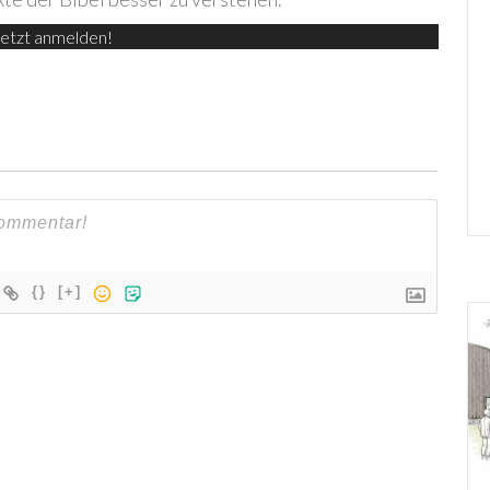
etzt anmelden!
{}
[+]