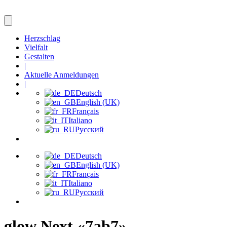
Herzschlag
Vielfalt
Gestalten
|
Aktuelle Anmeldungen
|
Deutsch
English (UK)
Français
Italiano
Русский
Deutsch
English (UK)
Français
Italiano
Русский
glow Next «7ab7»