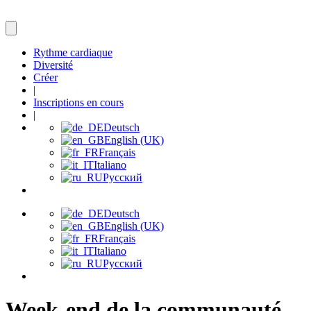
Rythme cardiaque
Diversité
Créer
|
Inscriptions en cours
|
Deutsch
English (UK)
Français
Italiano
Русский
Deutsch
English (UK)
Français
Italiano
Русский
Week-end de la communauté