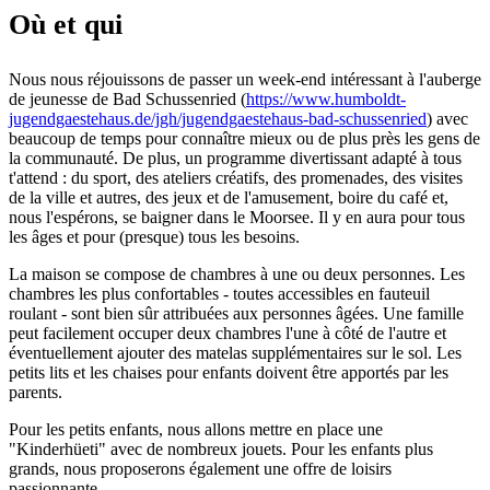
Où et qui
Nous nous réjouissons de passer un week-end intéressant à l'auberge
de jeunesse de Bad Schussenried (
https://www.humboldt-
jugendgaestehaus.de/jgh/jugendgaestehaus-bad-schussenried
) avec
beaucoup de temps pour connaître mieux ou de plus près les gens de
la communauté. De plus, un programme divertissant adapté à tous
t'attend : du sport, des ateliers créatifs, des promenades, des visites
de la ville et autres, des jeux et de l'amusement, boire du café et,
nous l'espérons, se baigner dans le Moorsee. Il y en aura pour tous
les âges et pour (presque) tous les besoins.
La maison se compose de chambres à une ou deux personnes. Les
chambres les plus confortables - toutes accessibles en fauteuil
roulant - sont bien sûr attribuées aux personnes âgées. Une famille
peut facilement occuper deux chambres l'une à côté de l'autre et
éventuellement ajouter des matelas supplémentaires sur le sol. Les
petits lits et les chaises pour enfants doivent être apportés par les
parents.
Pour les petits enfants, nous allons mettre en place une
"Kinderhüeti" avec de nombreux jouets. Pour les enfants plus
grands, nous proposerons également une offre de loisirs
passionnante.