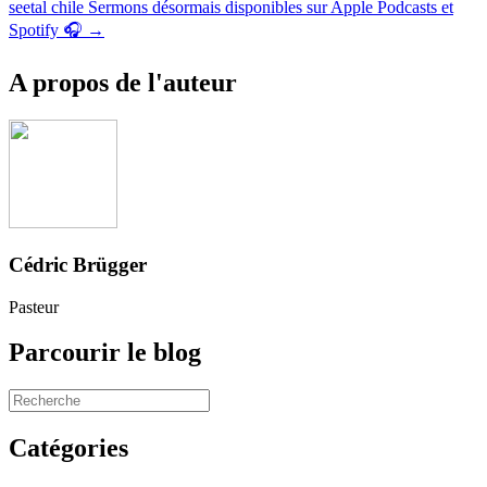
seetal chile Sermons désormais disponibles sur Apple Podcasts et
des
Spotify 🎧 →
messages
A propos de l'auteur
Cédric Brügger
Pasteur
Parcourir le blog
Catégories