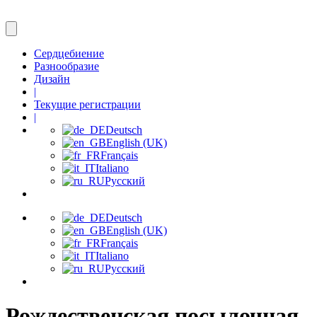
Сердцебиение
Разнообразие
Дизайн
|
Текущие регистрации
|
Deutsch
English (UK)
Français
Italiano
Русский
Deutsch
English (UK)
Français
Italiano
Русский
Рождественская посылочная