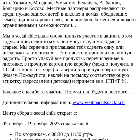
их в Украину, Молдову, Румынию, Беларусь, Албанию,
Болгарию и Косово. Местные партнеры распределяют их
среди нуждающихся детей в школах и домах, обедневших
семей, одиноких родителей, пенсионеров, беженцев и людей с
ограниченными возможностями...
Мы в seetal chile рады снова принять участие в акции в этом
году... и присоединиться к ней могут все, и молодые, и
старые. Мы сердечно приглашаем тебя сделать одну или
несколько таких посылок. Это просто и приносит огромную
радость. Просто упакуй все продукты, перечисленные в
листовке, в прочную картонную коробку (можно получить в
1ТП4Т с конца октября) и заверни в прочную оберточную
бумагу. Пожалуйста, наклей на посылку соответствующую
этикетку (взрослая или детская) и принеси ее в 1ТП4Т 😊.
Большое спасибо за участие. Получатели будут в восторге...
Дополнительная информация о:
www.weihnachtspäckli.ch
Центр сбора в seetal chile открыт с:
05 ноября - 19 ноября 2023 года каждый
По вторникам, с 08:30 до 11:30 утра.
По воскресеньям, после церковной службы