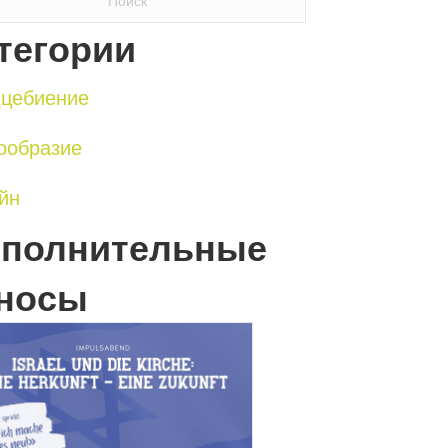
тегории
цебиение
ообразие
йн
полнительные
носы