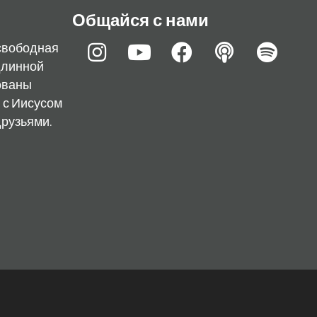
Общайся с нами
я свободная
длинной
ованы
 с Иисусом
друзьями.