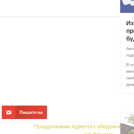
Из
пр
бу
Авт
год
В э
имп
сво
деви
Пишите на
Празднование Адвента с обедом и