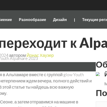
биение
Разнообразие
Дизайн
|
Текущие рег
 переходит к Alp
 2024 автором
Йонас Хаузер
Об
я в Альпамаре вместе с группой glow Youth
 нетерпением ждем вечера, полного действий и
М
В этой статье ты найдешь всю важную
По
рму.
 в Сеоне, а затем отправимся на машине в