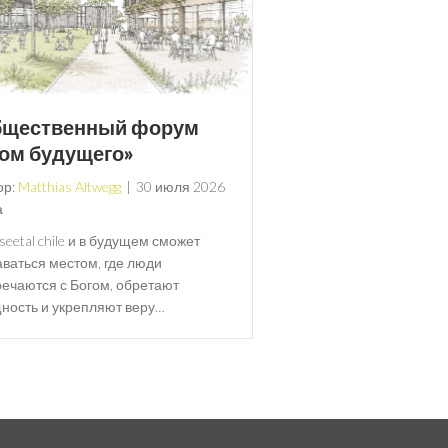
щественный форум
ом будущего»
ор:
Matthias Altwegg
|
30 июля 2026
а
seetal chile и в будущем сможет
аваться местом, где люди
речаются с Богом, обретают
ность и укрепляют веру…