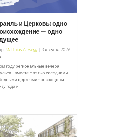
раиль и Церковь: одно
оисхождение — одно
дущее
ор:
Matthias Altwegg
|
3 августа 2026
а
том году региональные вечера
ульса - вместе с пятью соседними
бодными церквями - посвящены
зу года и...