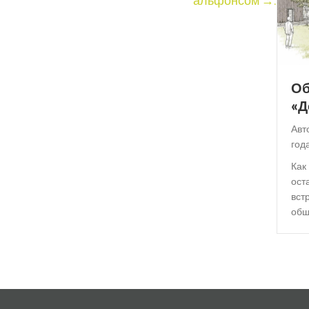
альфонсом →.
Об
«Д
Авт
год
Как 
ост
вст
общ