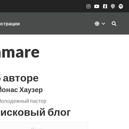
истрации
amare
 авторе
Йонас Хаузер
олодежный пастор
исковый блог