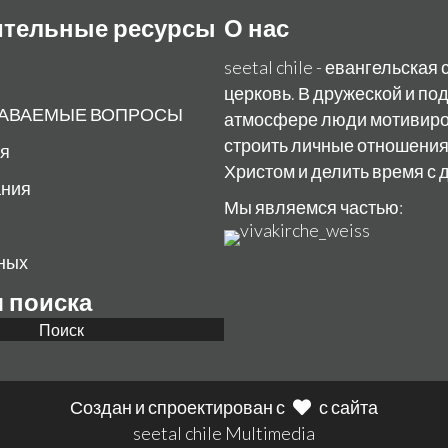
тельные ресурсы
О нас
seetal chile - евангельска
церковь. В дружеской и по
ДАВАЕМЫЕ ВОПРОСЫ
атмосфере люди мотивир
строить личные отношения
ня
Христом и делить время с 
ания
Мы являемся частью:
ных
я поиска
Поиск
Создан и спроектирован с
с сайта
seetal chile Multimedia