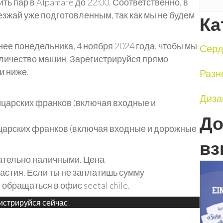
 пар в Alpamare до 22:00. Соответственно, в
иезжай уже подготовленным, так как мы не будем
Ка
нее понедельника, 4 ноября 2024 года, чтобы мы
Серд
оличество машин. Зарегистрируйся прямо
и ниже.
Разн
Диза
йцарских франков (включая входные и
До
йцарских франков (включая входные и дорожные
вз
лательно наличными. Цена
астия. Если ты не заплатишь сумму
обращаться в офис seetal chile.
истрируйся сейчас!