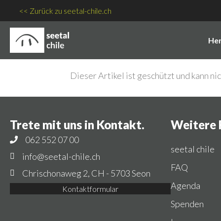
<< Zurück zu seetal-chile.ch
Her
Dieser Artikel ist geschützt und kann n
Trete mit uns in Kontakt.
Weitere 
062 552 07 00
seetal chile
info@seetal-chile.ch
FAQ
Chrischonaweg 2, CH - 5703 Seon
Agenda
Kontaktformular
Spenden