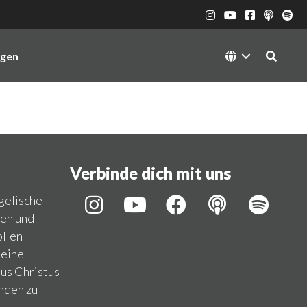
ngen
Verbinde dich mit uns
ngelische
hen und
llen
 eine
us Christus
nden zu