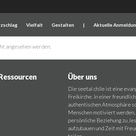
zschlag
Vielfalt
Gestalten
|
Aktuelle Anmeldu
icht angesehen werden.
Ressourcen
Über uns
Die seetal chile ist eine eva
Freikirche. In einer freundlic
authentischen Atmosphäre so
Menschen motiviert werden,
persönliche Beziehung zu Jes
aufzubauen und Zeit mit Freu