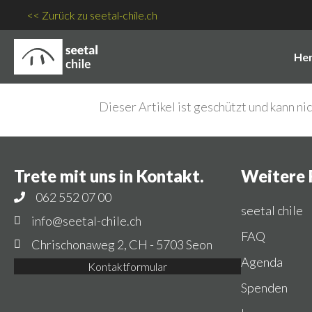
<< Zurück zu seetal-chile.ch
Her
Dieser Artikel ist geschützt und kann n
Trete mit uns in Kontakt.
Weitere 
062 552 07 00
seetal chile
info@seetal-chile.ch
FAQ
Chrischonaweg 2, CH - 5703 Seon
Agenda
Kontaktformular
Spenden