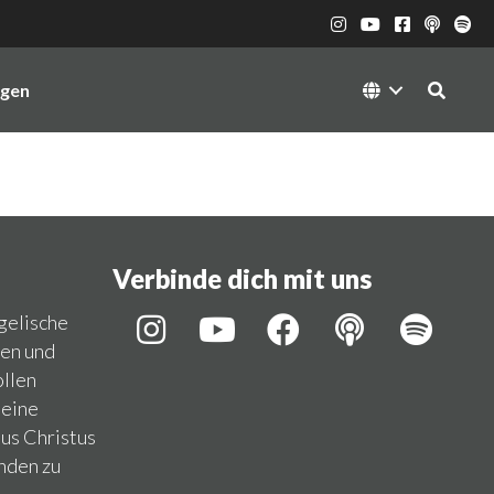
ngen
Verbinde dich mit uns
ngelische
hen und
llen
 eine
us Christus
nden zu