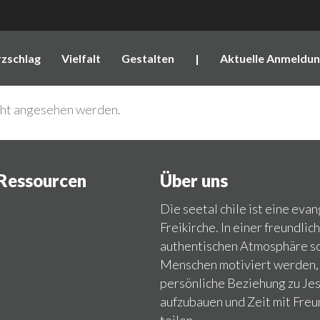
zschlag
Vielfalt
Gestalten
|
Aktuelle Anmeldu
icht angesehen werden.
Ressourcen
Über uns
Die seetal chile ist eine eva
Freikirche. In einer freundlic
authentischen Atmosphäre so
Menschen motiviert werden,
persönliche Beziehung zu Jes
aufzubauen und Zeit mit Freu