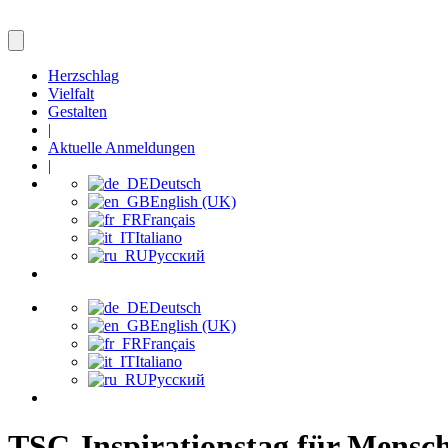
Herzschlag
Vielfalt
Gestalten
|
Aktuelle Anmeldungen
|
Deutsch
English (UK)
Français
Italiano
Русский
Deutsch
English (UK)
Français
Italiano
Русский
TSC-Inspirationstag für Mensch