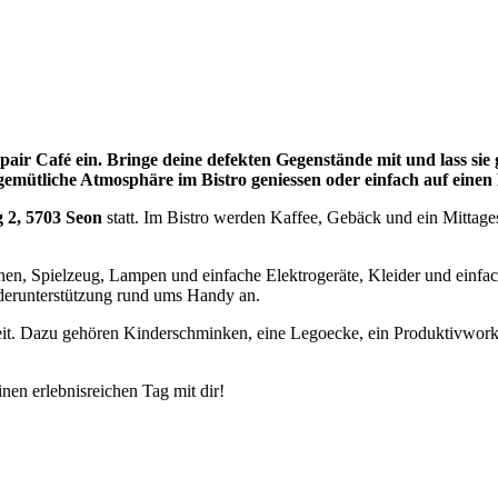
Repair Café ein. Bringe deine defekten Gegenstände mit und lass si
gemütliche Atmosphäre im Bistro geniessen oder einfach auf eine
 2, 5703 Seon
statt. Im Bistro werden Kaffee, Gebäck und ein Mittages
en, Spielzeug, Lampen und einfache Elektrogeräte, Kleider und einfach
derunterstützung rund ums Handy an.
eit. Dazu gehören Kinderschminken, eine Legoecke, ein Produktivwork
en erlebnisreichen Tag mit dir!