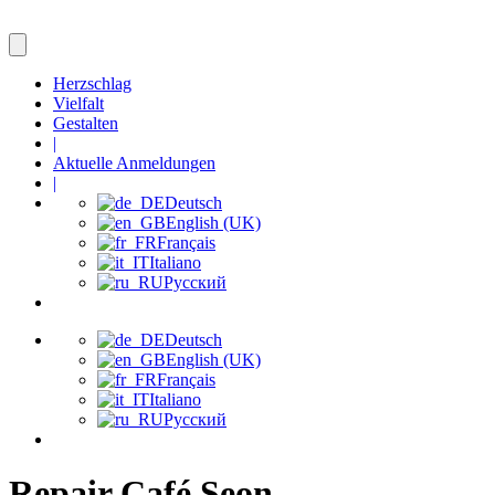
Herzschlag
Vielfalt
Gestalten
|
Aktuelle Anmeldungen
|
Deutsch
English (UK)
Français
Italiano
Русский
Deutsch
English (UK)
Français
Italiano
Русский
Repair Café Seon