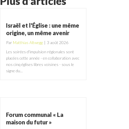
Plus d'articles
Israël et l'Église : une même
origine, un même avenir
Par
Matthias Altwegg
|
3 août 2026
Les soirées d'impulsion régionales sont
placées cette année - en collaboration avec
nos cinq églises libres voisines - sous le
signe du...
Forum communal « La
maison du futur »