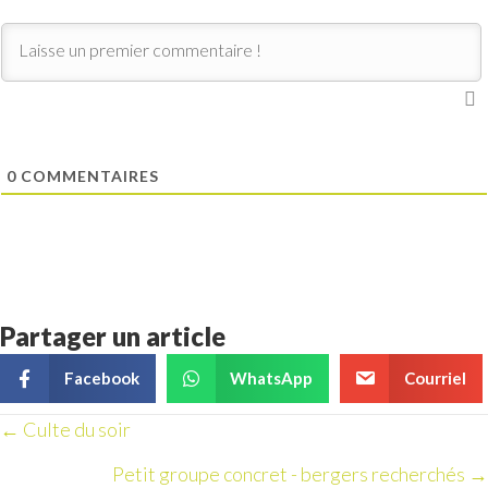
0
COMMENTAIRES
Partager un article
Facebook
WhatsApp
Courriel
Navigation
← Culte du soir
Petit groupe concret - bergers recherchés →