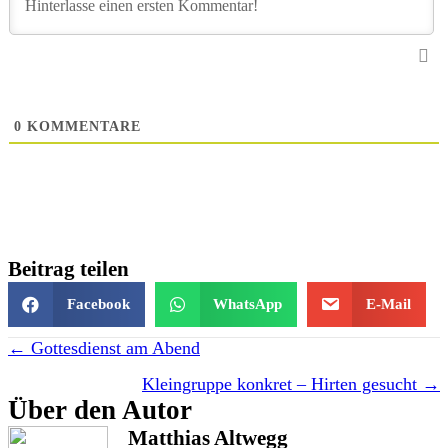
0
KOMMENTARE
Beitrag teilen
Facebook
WhatsApp
E-Mail
Posts
← Gottesdienst am Abend
navigation
Kleingruppe konkret – Hirten gesucht →
Über den Autor
Matthias Altwegg