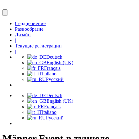
Сердцебиение
Разнообразие
Дизайн
|
Текущие регистрации
|
Deutsch
English (UK)
Français
Italiano
Русский
Deutsch
English (UK)
Français
Italiano
Русский
Männer Event в туннеле