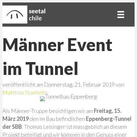
Männer Event
im Tunnel
veröffentlicht am Donnerstag, 21. Februar 2019 von
Matthias Staehelin
Als Männer-Truppe besichtigen wir am
Freitag, 15.
März 2019
den im Bau befindlichen
Eppenberg-Tunnel
der SBB
. Thomas Leisinger ist massgeblich an diesem
Projekt beteiligt und wir kommen in den Genuss einer