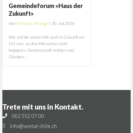
Gemeindeforum «Haus der
Zukunft»
Von
Matthias Altwegg
|
30. Juli 2026
Wie soll die seetal chile auch in Zukunft ein
Ort sein, an dem Menschen Gott
begegnen, Gemeinschaft erleben und
Glauben…
Trete mit uns in Kontakt.
062 552 07 00
info@seetal-chile.ch