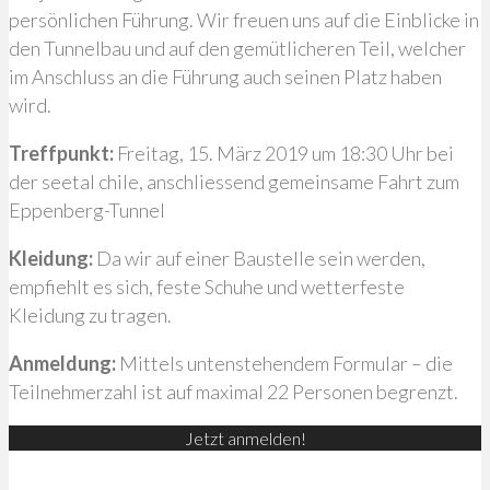
persönlichen Führung. Wir freuen uns auf die Einblicke in
den Tunnelbau und auf den gemütlicheren Teil, welcher
im Anschluss an die Führung auch seinen Platz haben
wird.
Treffpunkt:
Freitag, 15. März 2019 um 18:30 Uhr bei
der seetal chile, anschliessend gemeinsame Fahrt zum
Eppenberg-Tunnel
Kleidung:
Da wir auf einer Baustelle sein werden,
empfiehlt es sich, feste Schuhe und wetterfeste
Kleidung zu tragen.
Anmeldung:
Mittels untenstehendem Formular – die
Teilnehmerzahl ist auf maximal 22 Personen begrenzt.
Jetzt anmelden!