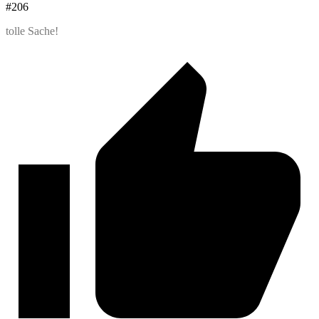
#206
tolle Sache!