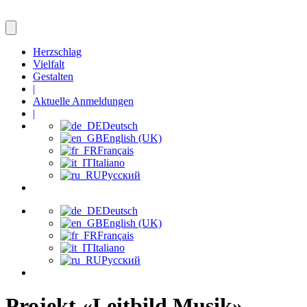
Herzschlag
Vielfalt
Gestalten
|
Aktuelle Anmeldungen
|
Deutsch
English (UK)
Français
Italiano
Русский
Deutsch
English (UK)
Français
Italiano
Русский
Projekt «Leitbild Musik» –