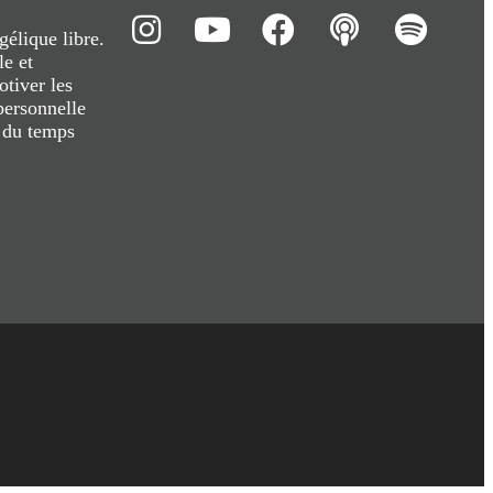
gélique libre.
e et
otiver les
personnelle
r du temps