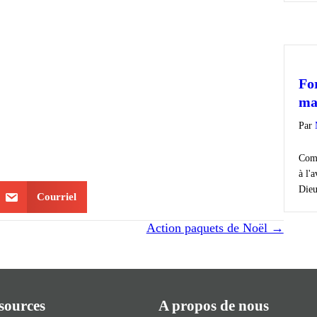
Fo
ma
Par
Comm
à l'
Dieu
Courriel
Action paquets de Noël →
ssources
A propos de nous