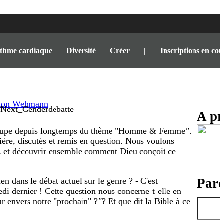
thme cardiaque
Diversité
Créer
|
Inscriptions en co
mon Wehmann
A p
cupe depuis longtemps du thème "Homme & Femme
"
.
ière, discutés et remis en question. Nous voulons
ez et découvrir ensemble comment Dieu conçoit ce
n dans le débat actuel sur le genre ? - C'est
Parc
edi dernier ! Cette question nous concerne-t-elle en
ur envers notre "prochain" ?
"
? Et que dit la Bible à ce