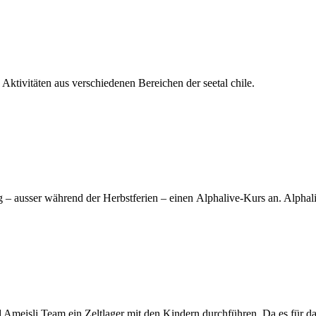
 Aktivitäten aus verschiedenen Bereichen der seetal chile.
– ausser während der Herbstferien – einen Alphalive-Kurs an. Alphaliv
meisli Team ein Zeltlager mit den Kindern durchführen. Da es für das