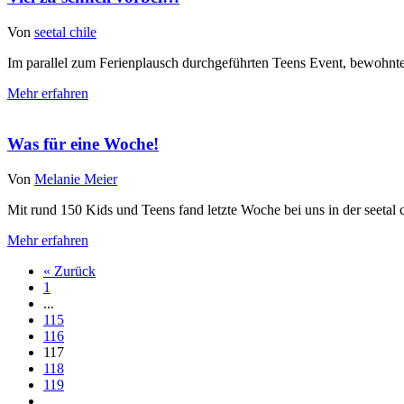
Von
seetal chile
Im parallel zum Ferienplausch durchgeführten Teens Event, bewohnten 
Mehr erfahren
Was für eine Woche!
Von
Melanie Meier
Mit rund 150 Kids und Teens fand letzte Woche bei uns in der seetal
Mehr erfahren
« Zurück
1
...
115
116
117
118
119
...