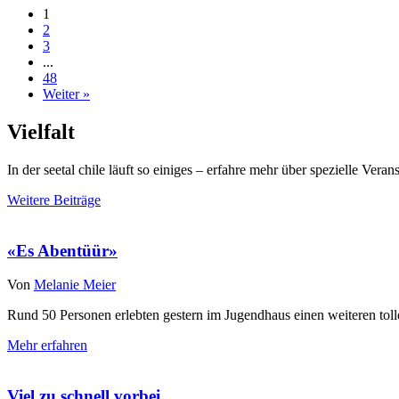
1
2
3
...
48
Weiter »
Vielfalt
In der seetal chile läuft so einiges – erfahre mehr über spezielle V
Weitere Beiträge
«Es Abentüür»
Von
Melanie Meier
Rund 50 Personen erlebten gestern im Jugendhaus einen weiteren tol
Mehr erfahren
Viel zu schnell vorbei…