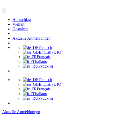
Herzschlag
Vielfalt
Gestalten
|
Aktuelle Anmeldungen
|
Deutsch
English (UK)
Français
Italiano
Русский
Deutsch
English (UK)
Français
Italiano
Русский
Aktuelle Anmeldungen