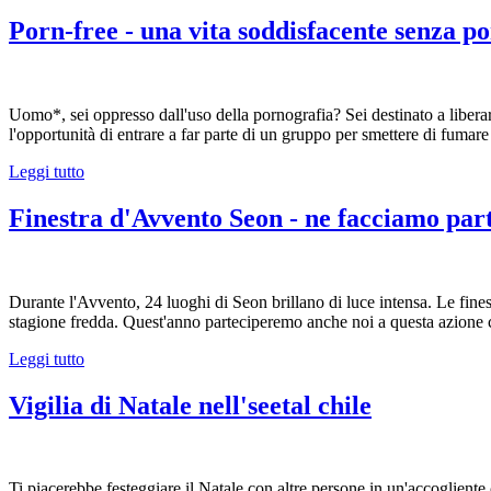
Porn-free - una vita soddisfacente senza p
Uomo*, sei oppresso dall'uso della pornografia? Sei destinato a liberart
l'opportunità di entrare a far parte di un gruppo per smettere di fumare 
Leggi tutto
Finestra d'Avvento Seon - ne facciamo par
Durante l'Avvento, 24 luoghi di Seon brillano di luce intensa. Le fines
stagione fredda. Quest'anno parteciperemo anche noi a questa azione c
Leggi tutto
Vigilia di Natale nell'seetal chile
Ti piacerebbe festeggiare il Natale con altre persone in un'accoglient