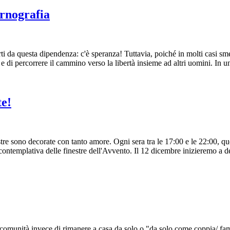
ornografia
i da questa dipendenza: c'è speranza! Tuttavia, poiché in molti casi smet
e di percorrere il cammino verso la libertà insieme ad altri uomini. In un
te!
tre sono decorate con tanto amore. Ogni sera tra le 17:00 e le 22:00, qu
ontemplativa delle finestre dell'Avvento. Il 12 dicembre inizieremo a de
e comunità invece di rimanere a casa da solo o "da solo come coppia/ fam