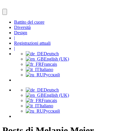
Battito del cuore
Diversità
Design
|
Registrazioni attuali
|
Deutsch
English (UK)
Français
Italiano
Русский
Deutsch
English (UK)
Français
Italiano
Русский
Posts di Melanie Meier