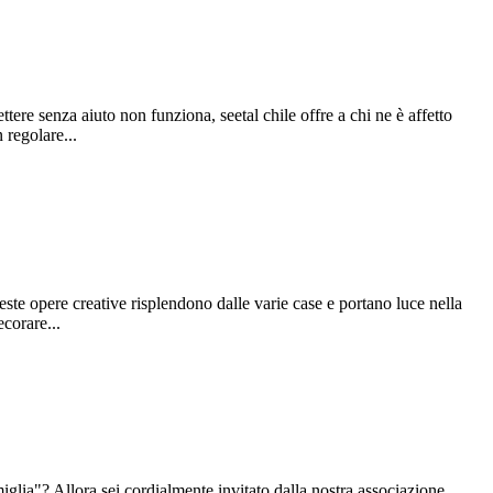
tere senza aiuto non funziona, seetal chile offre a chi ne è affetto
 regolare...
este opere creative risplendono dalle varie case e portano luce nella
corare...
iglia"? Allora sei cordialmente invitato dalla nostra associazione